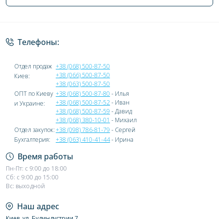
Политика конфиденциальности
Телефоны:
Отдел продаж
+38 (068) 500-87-50
+38 (066) 500-87-50
Киев:
+38 (063) 500-87-50
ОПТ по Киеву
+38 (068) 500-87-80
- Илья
+38 (068) 500-87-52
- Иван
и Украине:
+38 (068) 500-87-59
- Давид
+38 (068) 380-10-01
- Михаил
Отдел закупок:
+38 (098) 786-81-79
- Сергей
Бухгалтерия:
+38 (063) 410-41-44
- Ирина
Время работы
Пн-Пт: с 9:00 до 18:00
Сб: с 9:00 до 15:00
Вс: выходной
Наш адрес
Киев, ул. Будиндустрии 7