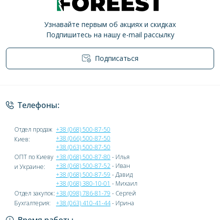
Узнавайте первым об акциях и скидках
Подпишитесь на нашу e-mail рассылку
Подписаться
Политика конфиденциальности
Телефоны:
Отдел продаж
+38 (068) 500-87-50
+38 (066) 500-87-50
Киев:
+38 (063) 500-87-50
ОПТ по Киеву
+38 (068) 500-87-80
- Илья
+38 (068) 500-87-52
- Иван
и Украине:
+38 (068) 500-87-59
- Давид
+38 (068) 380-10-01
- Михаил
Отдел закупок:
+38 (098) 786-81-79
- Сергей
Бухгалтерия:
+38 (063) 410-41-44
- Ирина