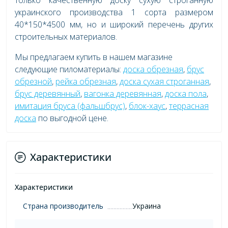
только качественную доску сухую строганную
украинского производства 1 сорта размером
40*150*4500 мм, но и широкий перечень других
строительных материалов.
Мы предлагаем купить в нашем магазине
следующие пиломатериалы:
доска обрезная
,
брус
обрезной
,
рейка обрезная
,
доска сухая строганная
,
брус деревянный
,
вагонка деревянная
,
доска пола
,
имитация бруса (фальшбрус)
,
блок-хаус
,
террасная
доска
по выгодной цене.
Характеристики
Характеристики
Страна производитель
Украина