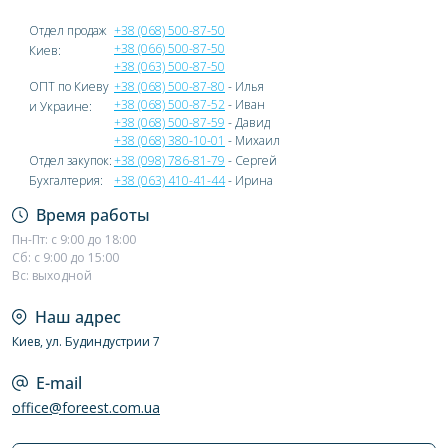
Отдел продаж
+38 (068) 500-87-50
+38 (066) 500-87-50
Киев:
+38 (063) 500-87-50
ОПТ по Киеву
+38 (068) 500-87-80
- Илья
+38 (068) 500-87-52
- Иван
и Украине:
+38 (068) 500-87-59
- Давид
+38 (068) 380-10-01
- Михаил
Отдел закупок:
+38 (098) 786-81-79
- Сергей
Бухгалтерия:
+38 (063) 410-41-44
- Ирина
Время работы
Пн-Пт: с 9:00 до 18:00
Сб: с 9:00 до 15:00
Вс: выходной
Наш адрес
Киев, ул. Будиндустрии 7
E-mail
office@foreest.com.ua