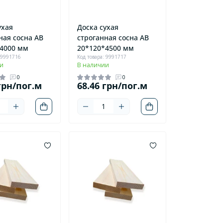
ухая
Доска сухая
ная сосна AB
строганная сосна AB
4000 мм
20*120*4500 мм
 9991716
Код товара: 9991717
и
В наличии
0
0
грн/пог.м
68.46 грн/пог.м