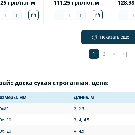
.25 грн/пог.м
111.25 грн/пог.м
128.38
Показать еще
1
2
>
>|
райс доска сухая строганная, цена:
азмеры, мм
Длина, м
0x80
2, 2.5
0x100
3, 4, 4.5
0x120
4, 4.5