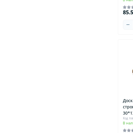
85.
Доск
стро
30*1
Код то
В на