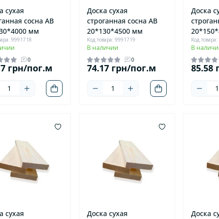
а сухая
Доска сухая
Доска с
ганная сосна AB
строганная сосна AB
строган
30*4000 мм
20*130*4500 мм
20*150*
вара: 9991718
Код товара: 9991719
Код товара:
личии
В наличии
В наличи
0
0
17 грн/пог.м
74.17 грн/пог.м
85.58 
а сухая
Доска сухая
Доска с