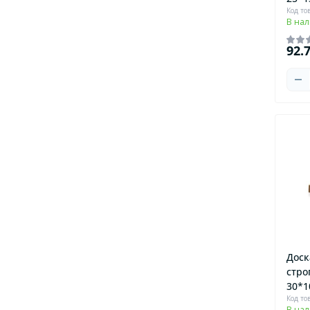
Код то
В на
92.
Доск
стро
30*1
Код то
В на