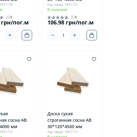
 9991728
Код товара: 9991729
и
В наличии
0
0
 грн/пог.м
106.98 грн/пог.м
ухая
Доска сухая
ная сосна AB
строганная сосна AB
4000 мм
30*120*4500 мм
 9991732
Код товара: 9991733
и
В наличии