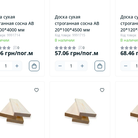
а сухая
Доска сухая
Доска с
ганная сосна AB
строганная сосна AB
строган
00*4000 мм
20*100*4500 мм
20*120*
вара: 9991714
Код товара: 9991715
Код товара:
личии
В наличии
В наличи
0
0
06 грн/пог.м
57.06 грн/пог.м
68.46 