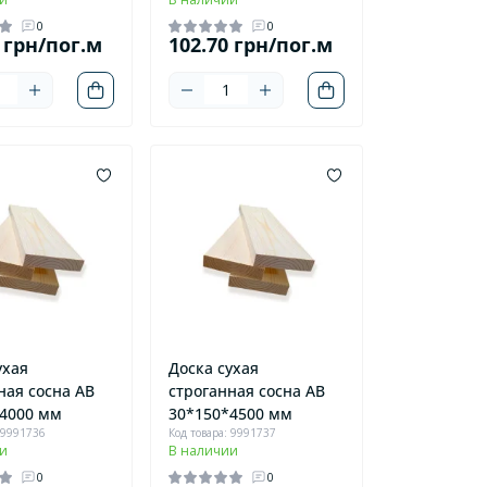
0
0
 грн/пог.м
102.70 грн/пог.м
ухая
Доска сухая
ная сосна AB
строганная сосна AB
4000 мм
30*150*4500 мм
 9991736
Код товара: 9991737
и
В наличии
0
0