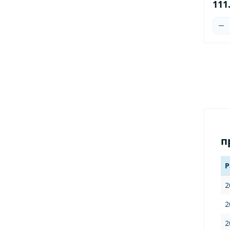
111
п
Р
2
2
2