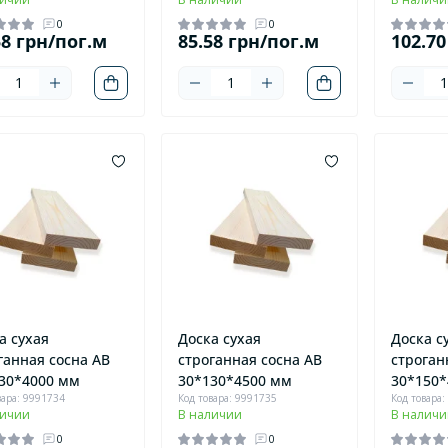
0
0
58 грн/пог.м
85.58 грн/пог.м
102.70
а сухая
Доска сухая
Доска с
ганная сосна AB
строганная сосна AB
строган
30*4000 мм
30*130*4500 мм
30*150*
вара: 9991734
Код товара: 9991735
Код товара:
личии
В наличии
В наличи
0
0