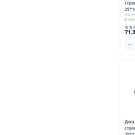
стро
25*1
Код то
В на
71.
Доск
стро
25*1