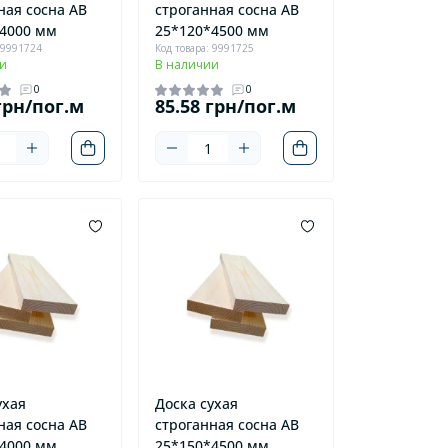
ная сосна AB
строганная сосна AB
4000 мм
25*120*4500 мм
 9991724
Код товара: 9991725
и
В наличии
0
0
грн/пог.м
85.58 грн/пог.м
ухая
Доска сухая
ная сосна AB
строганная сосна AB
4000 мм
25*150*4500 мм