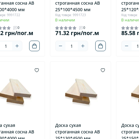
ганная сосна AB
строганная сосна AB
строган
00*4000 мм
25*100*4500 мм
25*120*
вара: 9991722
Код товара: 9991723
Код товара:
личии
В наличии
В наличи
0
0
32 грн/пог.м
71.32 грн/пог.м
85.58 
а сухая
Доска сухая
Доска с
ганная сосна AB
строганная сосна AB
строган
30*4000 мм
25*130*4500 мм
25*150*