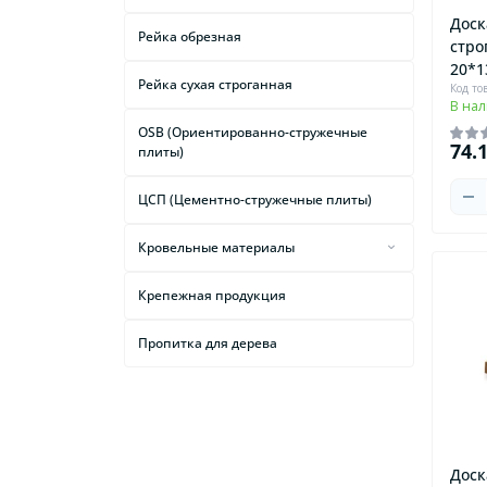
Доск
Рейка обрезная
стро
20*1
Рейка сухая строганная
Код то
В на
OSB (Ориентированно-стружечные
74.
плиты)
ЦСП (Цементно-стружечные плиты)
Кровельные материалы
Подкровельные
Крепежная продукция
гидроизоляционные пленки и
мембраны
Пропитка для дерева
Чердачные лестницы
Доск