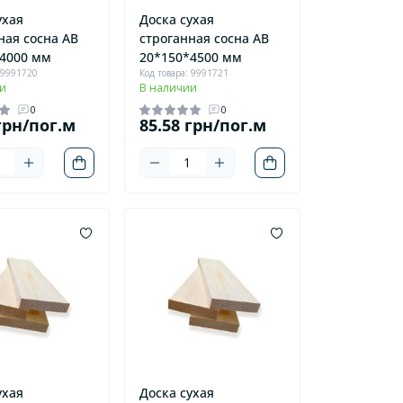
ухая
Доска сухая
ная сосна AB
строганная сосна AB
4000 мм
20*150*4500 мм
 9991720
Код товара: 9991721
и
В наличии
0
0
грн/пог.м
85.58 грн/пог.м
ухая
Доска сухая