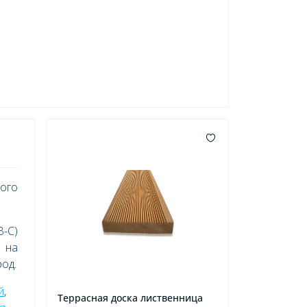
ного
-С)
 на
од.
й
,
Террасная доска лиственница