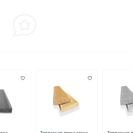
оска
Террасная доска сосна
Террасная д