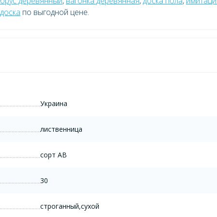
брус деревянный
,
вагонка деревянная
,
доска пола
,
имитаци
 доска
по выгодной цене.
Украина
лиственница
сорт AB
30
строганный,сухой