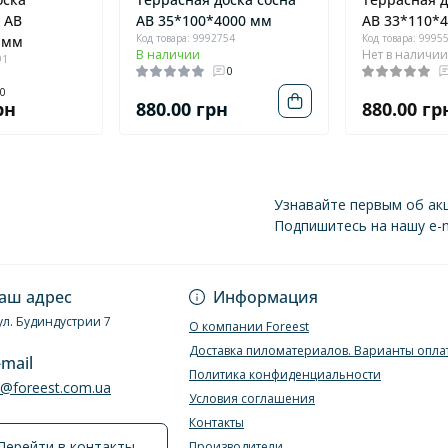
 AB
AB 35*100*4000 мм
AB 33*110*
Код товара: 9992754
Код товара: 9995
 мм
В наличии
Нет в наличи
91
0
0
рн
880.00 грн
880.00 гр
Узнавайте первым об акц
Подпишитесь на нашу e-m
Политика конфиде
аш адрес
Информация
ул. Будиндустрии 7
О компании Foreest
Доставка пиломатериалов. Варианты опла
-mail
Политика конфиденциальности
e@foreest.com.ua
Условия соглашения
Контакты
Перейти в контакты
Производители