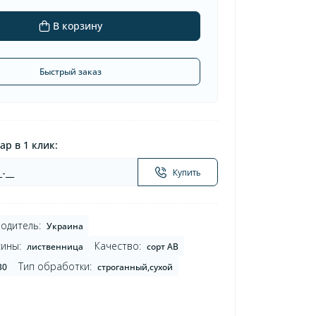
В корзину
Быстрый заказ
ар в 1 клик:
Купить
одитель:
Украина
ины:
Качество:
лиственница
сорт AB
Тип обработки:
30
строганный,сухой