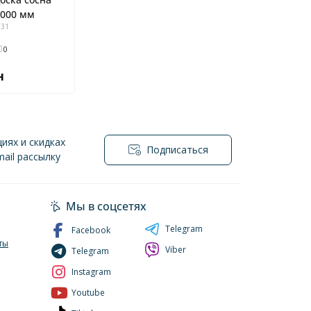
4000 мм
531
и
0
н
иях и скидках
Подписаться
ail рассылку
нциальности
Мы в соцсетях
Telegram
Facebook
ты
Viber
Telegram
Instagram
Youtube