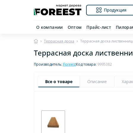
Продукция
О компании
Оптом
Прайс-лист
Пилора
Террасная доска
Террасная доска лиственниц
Террасная доска лиственни
Производитель:
Foreest
Код товара:
9995382
Все о товаре
Описание
Хара