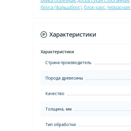
рейка обрезная
,
доска сухая строганная
,
бруса (фальшбрус)
,
блок-хаус
,
террасная
Характеристики
Характеристики
Страна производитель
Порода древесины
Качество
Толщина, мм
Тип обработки