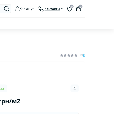
0
0
Клиенту
Контакты
0
чии
 грн/м2