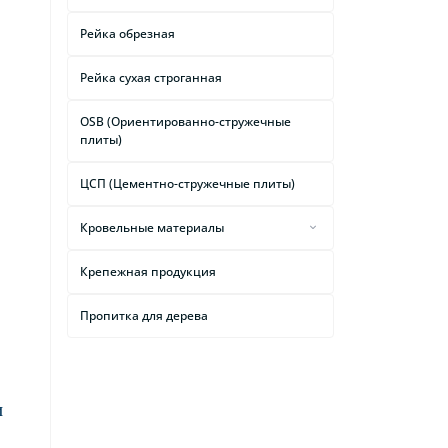
Рейка обрезная
Рейка сухая строганная
OSB (Ориентированно-стружечные
плиты)
ЦСП (Цементно-стружечные плиты)
Кровельные материалы
Подкровельные
Крепежная продукция
гидроизоляционные пленки и
мембраны
Пропитка для дерева
Чердачные лестницы
и