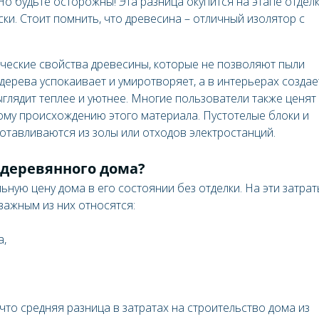
о будьте осторожны! Эта разница окупится на этапе отдел
аски. Стоит помнить, что древесина – отличный изолятор с
ические свойства древесины, которые не позволяют пыли
дерева успокаивает и умиротворяет, а в интерьерах создае
глядит теплее и уютнее. Многие пользователи также ценят
ому происхождению этого материала. Пустотелые блоки и
отавливаются из золы или отходов электростанций.
 деревянного дома?
ную цену дома в его состоянии без отделки. На эти затрат
важным из них относятся:
а,
что средняя разница в затратах на строительство дома из