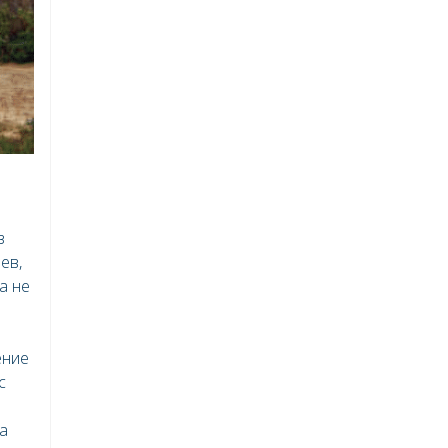
з
ев,
а не
ение
с
а