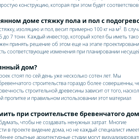
ростую конструкцию, которая при этом будет соответствов
янном доме стяжку пола и пол с подогрев
2
тяжку, изоляцию и пол, весит примерно 100 кг на м
. В слу
5 до 7 тонн. Каждый инвестор, который хотел бы иметь так
жен принять решение об этом еще на этапе проектирован
есть соответствующие изменения при планировании несуще
янный дом?
оек стоят по сей день уже несколько сотен лет. Мы
бревенчатого строительства гораздо более совершенны, ч
говечность строительной древесины зависит от того, наско
й пропитке и правильном использовании этот материал
мить при строительстве бревенчатого дом
бдумать, чтобы не создавать ненужных затрат. Многие
ти в проекте видение дома, но не каждый специалист имее
Менее опытные архитектурные студии могут визуализироват