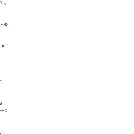
ть,
ния.
вана
о
а
жно
ную