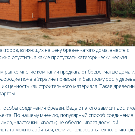
кторов, влияющих на цену бревенчатого дома, вместе с
жно опустить, а какие пропускать категорически нельзя.
ом рынке многие компании предлагают бревенчатые дома и
дородие почв в Украине приводит к быстрому росту деревь
а их ценность как строительного материала. Такая древесин
дартам.
пособы соединения бревен. Ведь от этого зависит достиж
екта. По нашему мнению, популярный способ соединения 
имер, «ласточкин хвост») не обеспечивает должной
ультата можно добиться, если использовать технологию «дв