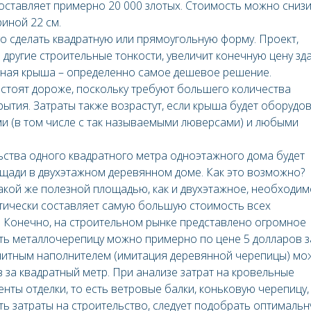
оставляет примерно 20 000 злотых. Стоимость можно снизи
иной 22 см.
о сделать квадратную или прямоугольную форму. Проект,
другие строительные тонкости, увеличит конечную цену зда
атная крыша – определенно самое дешевое решение.
стоят дороже, поскольку требуют большего количества
ытия. Затраты также возрастут, если крыша будет оборудо
и (в том числе с так называемыми люверсами) и любыми
ьства одного квадратного метра одноэтажного дома будет
ощади в двухэтажном деревянном доме. Как это возможно?
акой же полезной площадью, как и двухэтажное, необходим
тически составляет самую большую стоимость всех
. Конечно, на строительном рынке представлено огромное
ть металлочерепицу можно примерно по цене 5 долларов з
анитным наполнителем (имитация деревянной черепицы) мо
 за квадратный метр. При анализе затрат на кровельные
енты отделки, то есть ветровые балки, коньковую черепицу,
ть затраты на строительство, следует подобрать оптималь