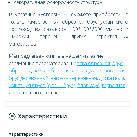
декоративная однородность структуры.
В магазине «Foreest» Вы сможете приобрести не
только качественный обрезной брус украинского
производства размером 100*100*6000 мм, но и
широкий перечень других строительных
материалов.
Мы предлагаем купить в нашем магазине
следующие пиломатериалы:
доска обрезная
,
брус
обрезной
,
рейка обрезная
,
доска сухая строганная
,
брус деревянный
,
вагонка деревянная
,
доска пола
,
имитация бруса (фальшбрус)
,
блок-хаус
,
террасная
доска
по выгодной цене.
Характеристики
Характеристики