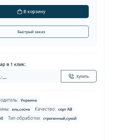
В корзину
Быстрый заказ
ар в 1 клик:
Купить
одитель:
Украина
ины:
Качество:
ель,сосна
сорт AB
Тип обработки:
50
строганный,сухой