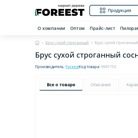
Продукция
О компании
Оптом
Прайс-лист
Пилора
Брус сухой строганный
Брус сухой строганный
Брус сухой строганный сос
Производитель:
Foreest
Код товара:
9991750
Все о товаре
Описание
Хара