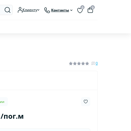
0
0
Клиенту
Контакты
0
чии
н/пог.м