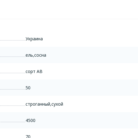
Украина
ель,сосна
сорт AB
50
строганный,сухой
4500
70