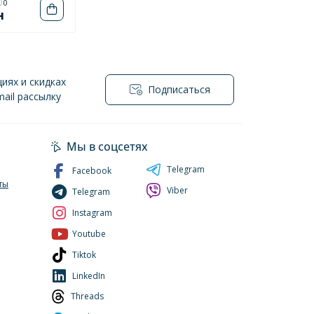
0
н
иях и скидках
Подписаться
ail рассылку
нциальности
Мы в соцсетях
Telegram
Facebook
ты
Viber
Telegram
Instagram
Youtube
Tiktok
LinkedIn
Threads