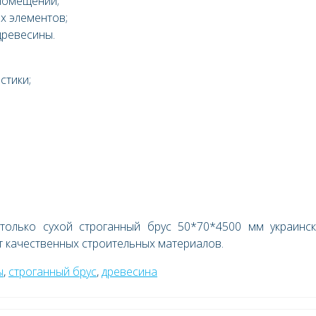
 помещений;
х элементов;
древесины.
стики;
олько сухой строганный брус 50*70*4500 мм украинск
т качественных строительных материалов.
ы
,
строганный брус
,
древесина