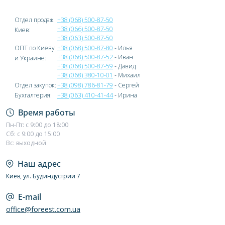
Отдел продаж
+38 (068) 500-87-50
+38 (066) 500-87-50
Киев:
+38 (063) 500-87-50
ОПТ по Киеву
+38 (068) 500-87-80
- Илья
+38 (068) 500-87-52
- Иван
и Украине:
+38 (068) 500-87-59
- Давид
+38 (068) 380-10-01
- Михаил
Отдел закупок:
+38 (098) 786-81-79
- Сергей
Бухгалтерия:
+38 (063) 410-41-44
- Ирина
Время работы
Пн-Пт: с 9:00 до 18:00
Сб: с 9:00 до 15:00
Вс: выходной
Наш адрес
Киев, ул. Будиндустрии 7
E-mail
office@foreest.com.ua