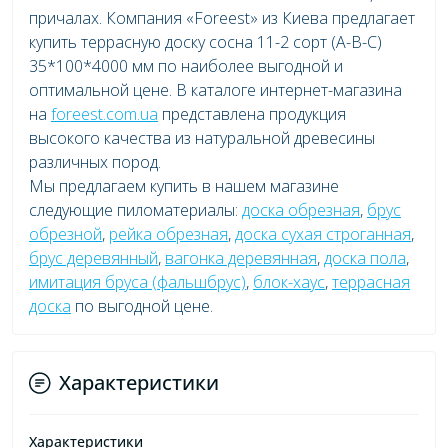
причалах. Компания «Foreest» из Киева предлагает
купить террасную доску сосна 11-2 сорт (А-В-С)
35*100*4000 мм по наиболее выгодной и
оптимальной цене. В каталоге интернет-магазина
на
foreest.com.ua
представлена продукция
высокого качества из натуральной древесины
различных пород.
Мы предлагаем купить в нашем магазине
следующие пиломатериалы:
доска обрезная
,
брус
обрезной
,
рейка обрезная
,
доска сухая строганная
,
брус деревянный
,
вагонка деревянная
,
доска пола
,
имитация бруса (фальшбрус)
,
блок-хаус
,
террасная
доска
по выгодной цене.
Характеристики
Характеристики