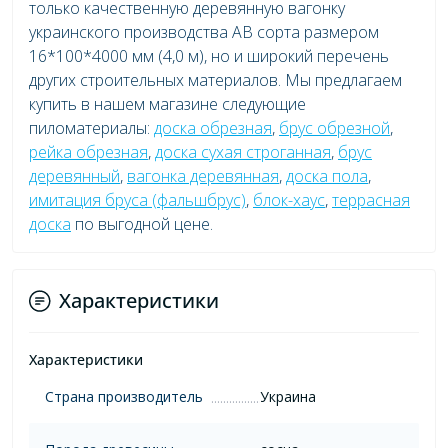
только качественную деревянную вагонку
украинского производства AB сорта размером
16*100*4000 мм (4,0 м), но и широкий перечень
других строительных материалов. Мы предлагаем
купить в нашем магазине следующие
пиломатериалы:
доска обрезная
,
брус обрезной
,
рейка обрезная
,
доска сухая строганная
,
брус
деревянный
,
вагонка деревянная
,
доска пола
,
имитация бруса (фальшбрус)
,
блок-хаус
,
террасная
доска
по выгодной цене.
Характеристики
Характеристики
Страна производитель
Украина