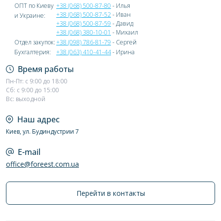
ОПТ по Киеву
+38 (068) 500-87-80
- Илья
+38 (068) 500-87-52
- Иван
и Украине:
+38 (068) 500-87-59
- Давид
+38 (068) 380-10-01
- Михаил
Отдел закупок:
+38 (098) 786-81-79
- Сергей
Бухгалтерия:
+38 (063) 410-41-44
- Ирина
Время работы
Пн-Пт: с 9:00 до 18:00
Сб: с 9:00 до 15:00
Вс: выходной
Наш адрес
Киев, ул. Будиндустрии 7
E-mail
office@foreest.com.ua
Перейти в контакты