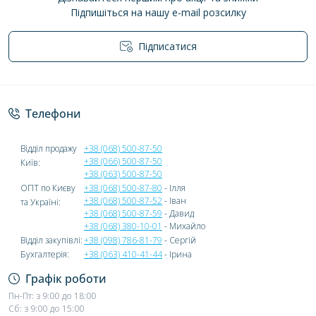
Підпишіться на нашу e-mail розсилку
Підписатися
Політика конфіденційності
Телефони
Відділ продажу
+38 (068) 500-87-50
+38 (066) 500-87-50
Київ:
+38 (063) 500-87-50
ОПТ по Києву
+38 (068) 500-87-80
- Ілля
+38 (068) 500-87-52
- Іван
та Україні:
+38 (068) 500-87-59
- Давид
+38 (068) 380-10-01
- Михайло
Відділ закупівлі:
+38 (098) 786-81-79
- Сергій
Бухгалтерія:
+38 (063) 410-41-44
- Ірина
Графік роботи
Пн-Пт: з 9:00 до 18:00
Сб: з 9:00 до 15:00