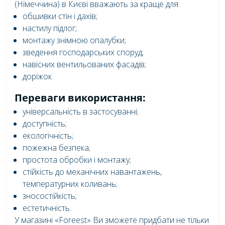
(Німеччина) в Києві вважають за краще для:
обшивки стін і дахів;
настилу підлог;
монтажу знімною опалубки;
зведення господарських споруд;
навісних вентильованих фасадів;
доріжок.
Переваги використання:
універсальність в застосуванні;
доступність;
екологічність;
пожежна безпека;
простота обробки і монтажу;
стійкість до механічних навантажень,
температурних коливань;
зносостійкість;
естетичність.
У магазині «Foreest» Ви зможете придбати не тільки