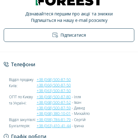
Дізнавайтеся першим про акції та знижки
Підпишіться на нашу e-mail розсилку
Підписатися
Політика конфіденційності
Телефони
Відділ продажу
+38 (068) 500-87-50
+38 (066) 500-87-50
Київ:
+38 (063) 500-87-50
ОПТ по Києву
+38 (068) 500-87-80
- Ілля
+38 (068) 500-87-52
- Іван
та Україні:
+38 (068) 500-87-59
- Давид
+38 (068) 380-10-01
- Михайло
Відділ закупівлі:
+38 (098) 786-81-79
- Сергій
Бухгалтерія:
+38 (063) 410-41-44
- Ірина
Графік роботи