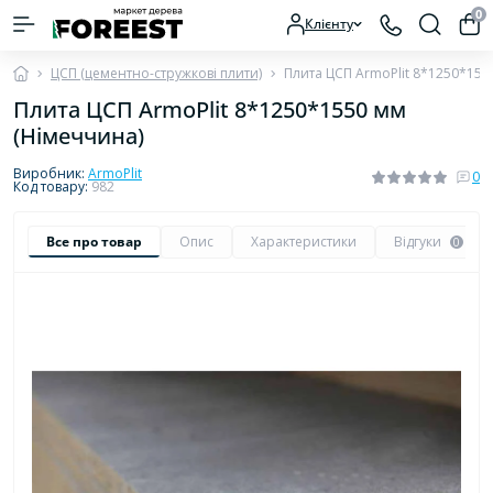
0
Клієнту
ЦСП (цементно-стружкові плити)
Плита ЦСП ArmoPlit 8*1250*155
Плита ЦСП ArmoPlit 8*1250*1550 мм
(Німеччина)
Виробник:
ArmoPlit
0
Код товару:
982
Все про товар
Опис
Характеристики
Відгуки
0