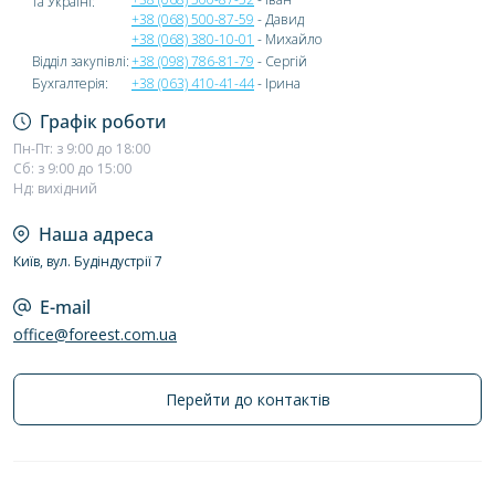
та Україні:
+38 (068) 500-87-59
- Давид
+38 (068) 380-10-01
- Михайло
Відділ закупівлі:
+38 (098) 786-81-79
- Сергій
Бухгалтерія:
+38 (063) 410-41-44
- Ірина
Графік роботи
Пн-Пт: з 9:00 до 18:00
Сб: з 9:00 до 15:00
Нд: вихідний
Наша адреса
Київ, вул. Будіндустрії 7
E-mail
office@foreest.com.ua
Перейти до контактів