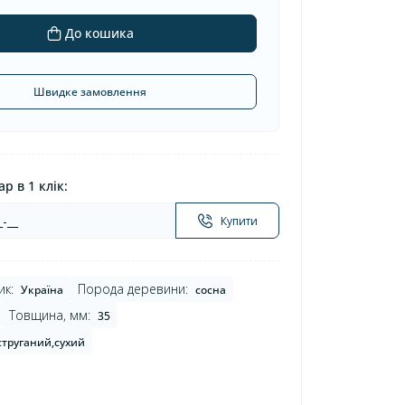
До кошика
Швидке замовлення
р в 1 клік:
Купити
ик:
Порода деревини:
Україна
сосна
Товщина, мм:
35
струганий,сухий