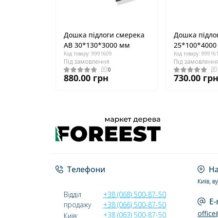
Дошка підлоги смерека
Дошка підло
AB 30*130*3000 мм
25*100*4000
Код товару: 9991609
Код товару: 99916
Під замовлення
Під замовленн
0
880.00 грн
730.00 гр
Телефони
На
Київ, в
Відділ
+38 (068) 500-87-50
E-
продажу
+38 (066) 500-87-50
offic
+38 (063) 500-87-50
Київ: