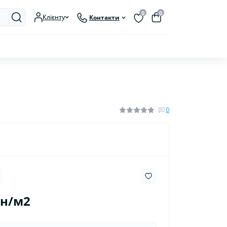
0
0
Клієнту
Контакти
0
рн/м2