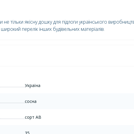
 не тільки якісну дошку для підлоги українського виробницт
 широкий перелік інших будівельних матеріалів.
Україна
сосна
сорт AB
35