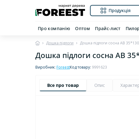
Продукція
Про компанію
Оптом
Прайс-лист
Пило
Дошка підлоги
Дошка підлоги сосна AB 35*13
Дошка підлоги сосна AB 35
Виробник:
Foreest
Код товару:
9991623
Все про товар
Опис
Характе