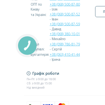
ОПТ по
+38 (068) 500-87-80
Києву
- Ілля
П
+38 (068) 500-87-52
та Україні:
- Іван
+38 (068) 500-87-59
- Давид
+38 (068) 380-10-01
- Михайло
Відділ
+38 (098) 786-81-79
закупівлі:
- Сергій
Бухгалтерія:
+38 (063) 410-41-44
- Ірина
Графік роботи
Пн-Пт: з 9:00 до 18:00
Сб: з 9:00 до 15:00
Нд: вихідний