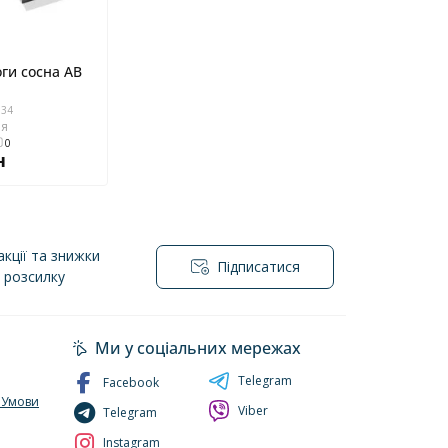
ги сосна AB
534
ня
0
н
кції та знижки
Підписатися
l розсилку
йності
Ми у соціальних мережах
Telegram
Facebook
. Умови
Viber
Telegram
Instagram