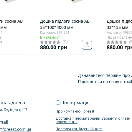
ги сосна AB
Дошка підлоги сосна AB
Дошка підло
 мм
35*100*4000 мм
33*135 мм
17
Код товару: 9991621
Код товару: 9995
я
В наявності
Під замовлен
0
0
н
880.00 грн
880.00 гр
Дізнавайтеся першим про а
Підпишіться на нашу e-mai
Політика конфіденці
ша адреса
Інформація
ул. Будіндустрії 7
Про компанію Foreest
Доставка пиломатеріалів. Варіанти оплати
mail
повернення
e@foreest.com.ua
Політика конфіденційності