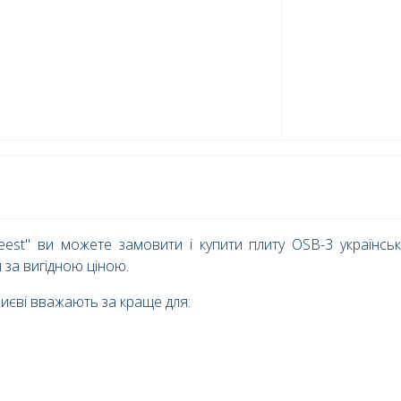
eest" ви можете замовити і купити плиту OSB-3 українсь
за вигідною ціною.
иєві вважають за краще для: