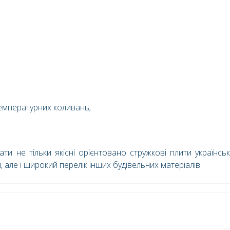
температурних коливань;
ти не тільки якісні орієнтовано стружкові плити українсь
ле і широкий перелік інших будівельних матеріалів.