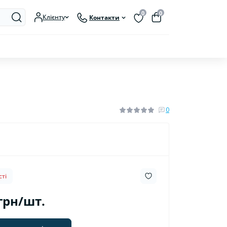
0
0
Клієнту
Контакти
0
ті
 грн/шт.