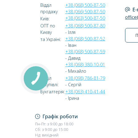
Відділ
+38 (068) 500-87-50
E-
продажу
+38 (066) 500-87-50
offic
+38 (063) 500-87-50
Київ:
ОПТ по
+38 (068) 500-87-80
Києву
- Ілля
П
+38 (068) 500-87-52
та Україні:
- Іван
+38 (068) 500-87-59
- Давид
+38 (068) 380-10-01
- Михайло
Відділ
+38 (098) 786-81-79
закупівлі:
- Сергій
Бухгалтерія:
+38 (063) 410-41-44
- Ірина
Графік роботи
Пн-Пт: з 9:00 до 18:00
Сб: з 9:00 до 15:00
Нд: вихідний