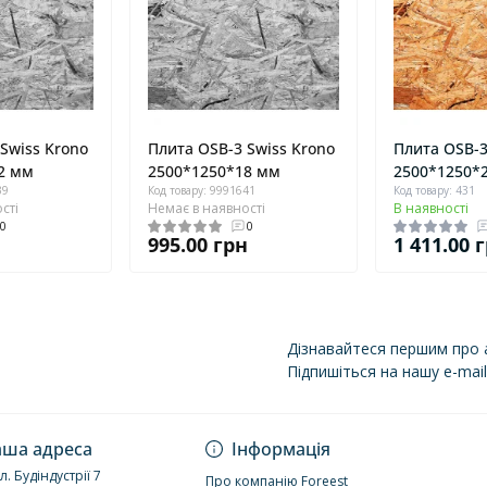
Swiss Krono
Плита OSB-3 Swiss Krono
Плита OSB-
2 мм
2500*1250*18 мм
2500*1250*
39
Код товару: 9991641
Код товару: 431
сті
Немає в наявності
В наявності
0
0
н
995.00 грн
1 411.00 
Дізнавайтеся першим про а
Підпишіться на нашу e-mai
Політика конфіденці
ша адреса
Інформація
ул. Будіндустрії 7
Про компанію Foreest