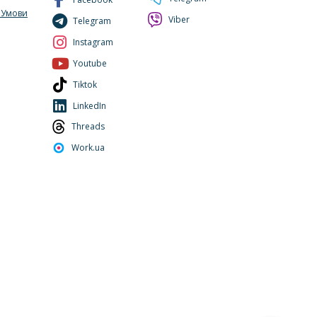
. Умови
Viber
Telegram
Instagram
Youtube
Tiktok
LinkedIn
Threads
Work.ua