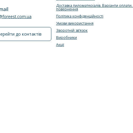
Доставка пиломатеріалів. Варіанти оплати
mail
повернення
e@foreest.com.ua
Політика конфіденційності
Умови використання
Зворотній зв’язок
ерейти до контактів
Виробники
Акції