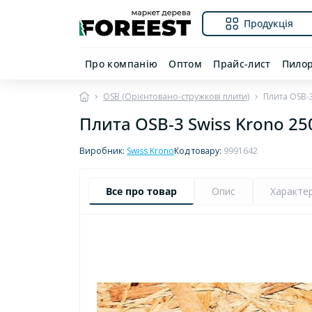
Продукція
Про компанію
Оптом
Прайс-лист
Пило
OSB (Орієнтовано-стружкові плити)
Плита OSB-
Плита OSB-3 Swiss Krono 2
Виробник:
Swiss Krono
Код товару:
9991642
Все про товар
Опис
Характе