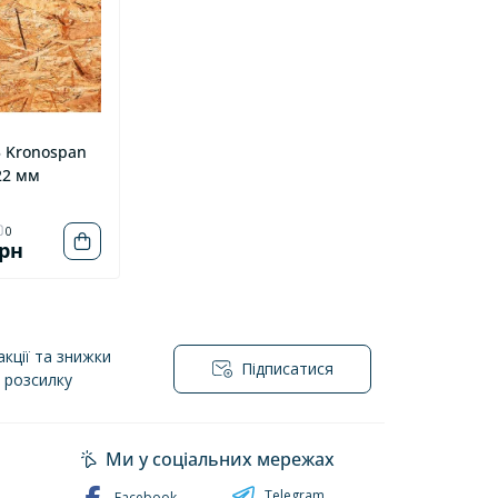
3 Kronospan
22 мм
0
грн
кції та знижки
Підписатися
l розсилку
йності
Ми у соціальних мережах
Telegram
Facebook