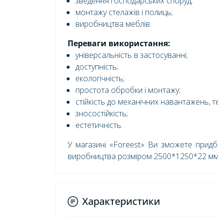
зведення господарських споруд;
монтажу стелажів і полиць;
виробництва меблів.
Переваги використання:
універсальність в застосуванні;
доступність;
екологічність;
простота обробки і монтажу;
стійкість до механічних навантажень, 
зносостійкість;
естетичність.
У магазині «Foreest» Ви зможете придба
виробництва розміром 2500*1250*22 мм, а
Характеристики