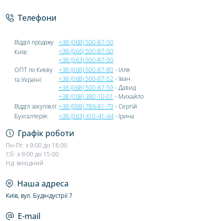
Телефони
Відділ продажу
+38 (068) 500-87-50
+38 (066) 500-87-50
Київ:
+38 (063) 500-87-50
ОПТ по Києву
+38 (068) 500-87-80
- Ілля
+38 (068) 500-87-52
- Іван
та Україні:
+38 (068) 500-87-59
- Давид
+38 (068) 380-10-01
- Михайло
Відділ закупівлі:
+38 (098) 786-81-79
- Сергій
Бухгалтерія:
+38 (063) 410-41-44
- Ірина
Графік роботи
Пн-Пт: з 9:00 до 18:00
Сб: з 9:00 до 15:00
Нд: вихідний
Наша адреса
Київ, вул. Будіндустрії 7
E-mail