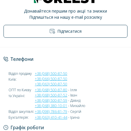
Дізнавайтеся першим про акції та знижки
Підпишіться на нашу e-mail розсилку
Підписатися
Політика конфіденційності
Телефони
Відділ продажу
+38 (068) 500-87-50
+38 (066) 500-87-50
Київ:
+38 (063) 500-87-50
ОПТ по Києву
+38 (068) 500-87-80
- Ілля
+38 (068) 500-87-52
- Іван
та Україні:
+38 (068) 500-87-59
- Давид
+38 (068) 380-10-01
- Михайло
Відділ закупівлі:
+38 (098) 786-81-79
- Сергій
Бухгалтерія:
+38 (063) 410-41-44
- Ірина
Графік роботи