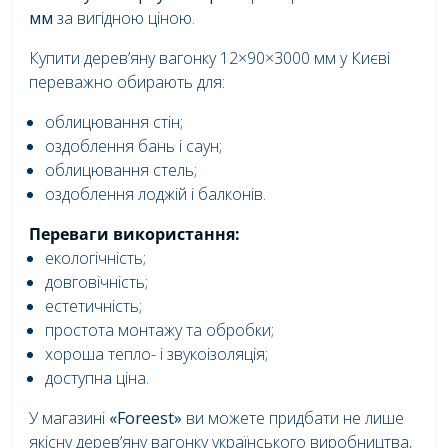
мм
за вигідною ціною.
Купити дерев’яну вагонку 12×90×3000 мм у Києві
переважно обирають для:
облицювання стін;
оздоблення бань і саун;
облицювання стель;
оздоблення лоджій і балконів.
Переваги використання:
екологічність;
довговічність;
естетичність;
простота монтажу та обробки;
хороша тепло- і звукоізоляція;
доступна ціна.
У магазині
«Foreest»
ви можете придбати не лише
якісну дерев’яну вагонку українського виробництва,