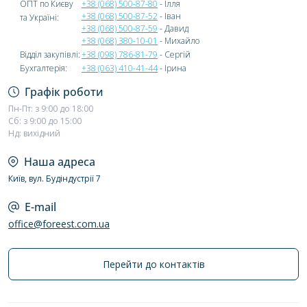
ОПТ по Києву
+38 (068) 500-87-80
- Ілля
+38 (068) 500-87-52
- Іван
та Україні:
+38 (068) 500-87-59
- Давид
+38 (068) 380-10-01
- Михайло
Відділ закупівлі:
+38 (098) 786-81-79
- Сергій
Бухгалтерія:
+38 (063) 410-41-44
- Ірина
Графік роботи
Пн-Пт: з 9:00 до 18:00
Сб: з 9:00 до 15:00
Нд: вихідний
Наша адреса
Київ, вул. Будіндустрії 7
E-mail
office@foreest.com.ua
Перейти до контактів