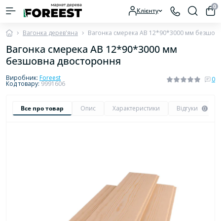
0
Клієнту
Вагонка дерев'яна
Вагонка смерека AB 12*90*3000 мм безшов
Вагонка смерека AB 12*90*3000 мм
безшовна двостороння
Виробник:
Foreest
0
Код товару:
9991606
Все про товар
Опис
Характеристики
Відгуки
0