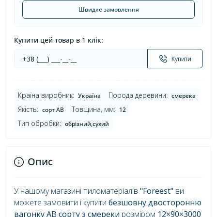
Швидке замовлення
Купити цей товар в 1 клік:
Купити
Країна виробник:
Порода деревини:
Україна
смерека
Якість:
Товщина, мм:
сорт AB
12
Тип обробки:
обрізний,сухий
Опис
У нашому магазині пиломатеріалів
"Foreest"
ви
можете замовити і купити
безшовну двосторонню
вагонку AB сорту з смереки
розміром
12
×
90×3000