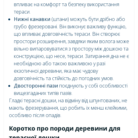
впливає на комфорт та безпеку використання
тераси.
Нижні канавки
(штани) можуть бути дрібно або
грубо фрезеровані. Він виконує важливу функцію,
що впливає довговічність тераси. Він створює
простори розширення, завдяки яким волога може
вільно випаровуватися з простору між дошкою та
конструкцією, що несе, тераси. Затирання дна не є
необхідною або такою важливою у разі
екзотичної деревини, яка має чудову
довговічність та стійкість до погодних умов.
Двосторонні пази
поєднують у собі особливості
вищезгаданих типів пазів.
Гладкі терасні дошки, на відміну від шпунтованих, не
мають фрезерування, що робить їх менш клейкими,
особливо після опадів.
Коротко про породи деревини для
терасної дошки