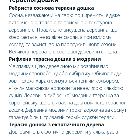
Ребриста соснова терасна дошка
Сосна, незважаючи на свою поширеність, є дуже
витонченою, теплою та приємною текстурою
деревиною. Правильно висушена деревина, що
зберігається, не виділяє смоли, а при вмілому
догляді та захисті вона прослужить довгі сезони.
Великою перевагою соснової деревини є її ціна.
Рифлена терасна дошка з модрини
У випадку з цією деревиною ми розрізняємо
модрину європейську або сибірську. Обидва види
зовні схожі, характеризуються теплим кольором,
ніжним малюнком волокон та невеликою кількістю
сучків. Деревина сибірської модрини твердіша за
європейську, що впливає на довговічність терасної
дошки. Деревина модрини трохи дорожча за сосну і
гарантує більш тривалий термін служби тераси.
Терасні дошки з екзотичного дерева
Довговічність екзотичної деревини у кілька разів