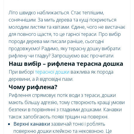
Літо швидко наближається. Стає теплішим,
сонячнішим. За мить дерева та кущі покриються
молодим листям та квітами. Єдине, чого не вистачає
для повного щастя, то це гарної тераси. Про вибір
породи дерева ми писали раніше, сьогодні
продовжуємо! Радимо, яку терасну дошку вибрати:
рифлену чи гладку? Запрошуємо вас прочитати.
Наш вибір – рифлена терасна дошка
При виборі
терасної дошки
важлива як порода
деревини, а й відповідні пази.
Чому рифлена?
Рифлення спрямовує потік води з тераси, дошки
мають більшу адгезію, тому створюють кращі умови
безпеки в порівнянні з гладкими дошками. Канавки
також запобігають появі тріщин на поверхні.
Верхні канавки
зазвичай тонкі і роблять
поверхню дошки клейкою та нековзною. Це