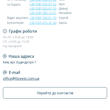
+38 (068) 500-87-52
- Іван
та Україні:
+38 (068) 500-87-59
- Давид
+38 (068) 380-10-01
- Михайло
Відділ закупівлі:
+38 (098) 786-81-79
- Сергій
Бухгалтерія:
+38 (063) 410-41-44
- Ірина
Графік роботи
Пн-Пт: з 9:00 до 18:00
Сб: з 9:00 до 15:00
Нд: вихідний
Наша адреса
Київ, вул. Будіндустрії 7
E-mail
office@foreest.com.ua
Перейти до контактів