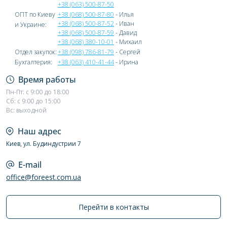
+38 (063) 500-87-50
ОПТ по Киеву
+38 (068) 500-87-80
- Илья
+38 (068) 500-87-52
- Иван
и Украине:
+38 (068) 500-87-59
- Давид
+38 (068) 380-10-01
- Михаил
Отдел закупок:
+38 (098) 786-81-79
- Сергей
Бухгалтерия:
+38 (063) 410-41-44
- Ирина
Время работы
Пн-Пт: с 9:00 до 18:00
Сб: с 9:00 до 15:00
Вс: выходной
Наш адрес
Киев, ул. Будиндустрии 7
E-mail
office@foreest.com.ua
Перейти в контакты