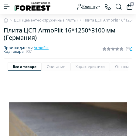
0
Клиенту
ЦСП (Цементно-стружечные плиты)
Плита ЦСП ArmoPlit 16*1250
Плита ЦСП ArmoPlit 16*1250*3100 мм
(Германия)
Производитель:
ArmoPlit
0
Код товара:
907
Все о товаре
Описание
Характеристики
Отзывы
0