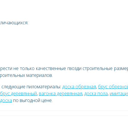
тличающихся:
рести не только качественные гвозди строительные разм
троительных материалов.
е следующие пиломатериалы:
доска обрезная
,
брус обрезно
брус деревянный
,
вагонка деревянная
,
доска пола
,
имитаци
 доска
по выгодной цене.