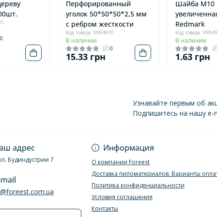
дереву
Перфорированный
Шайба М10 
00шт.
уголок 50*50*50*2,5 мм
увеличенная
85
с ребром жесткости
Redmark
Код товара: 9994970
Код товара: 9994
0
В наличии
В наличии
0
н
15.33 грн
1.63 грн
Узнавайте первым об акц
Подпишитесь на нашу e-m
Политика конфиде
аш адрес
Информация
ул. Будиндустрии 7
О компании Foreest
Доставка пиломатериалов. Варианты опла
-mail
Политика конфиденциальности
e@foreest.com.ua
Условия соглашения
Контакты