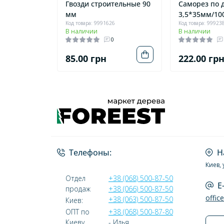
Гвозди строительные 90
Саморез по 
мм
3,5*35мм/10
Код товара: 9991626
Код товара: 99923
В наличии
В наличии
0
85.00 грн
222.00 гр
Телефоны:
Н
Киев, 
Отдел
+38 (068) 500-87-50
E
продаж
+38 (066) 500-87-50
offic
+38 (063) 500-87-50
Киев:
ОПТ по
+38 (068) 500-87-80
Киеву
- Илья