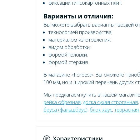
фиксации гипсокартонных плит.
Варианты и отличия:
Вы можете выбрать варианты гвоздей о
технологией производства;
материалом изготовления;
видом обработки;
формой головки;
формой стержня.
В магазине «Foreest» Вы сможете приоб
100 мм, но и широкий перечень других с
Мы предлагаем купить в нашем магазин
рейка обрезная
,
доска сухая строганная
,
бруса (фальшбрус)
,
блок-хаус
,
террасная
Характеристики