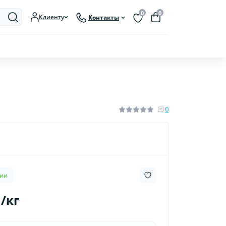
0
0
Клиенту
Контакты
0
чии
н/кг