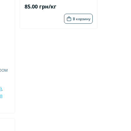
85.00 грн/кг
В корзину
ером
й
,
я