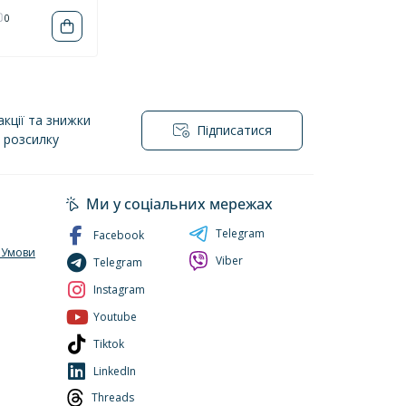
0
кції та знижки
Підписатися
l розсилку
йності
Ми у соціальних мережах
Telegram
Facebook
. Умови
Viber
Telegram
Instagram
Youtube
Tiktok
LinkedIn
Threads