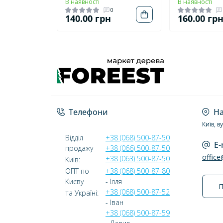
В наявності
В наявності
0
140.00 грн
160.00 гр
Телефони
На
Київ, в
Відділ
+38 (068) 500-87-50
E-
продажу
+38 (066) 500-87-50
offic
+38 (063) 500-87-50
Київ:
ОПТ по
+38 (068) 500-87-80
Києву
- Ілля
П
+38 (068) 500-87-52
та Україні:
- Іван
+38 (068) 500-87-59