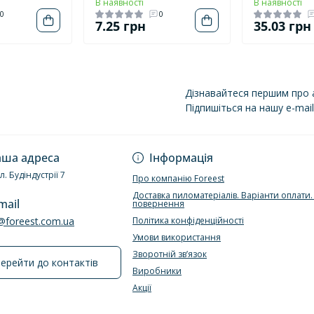
В наявності
В наявності
0
0
н
7.25 грн
35.03 грн
Дізнавайтеся першим про а
Підпишіться на нашу e-mai
Політика конфіденці
ша адреса
Інформація
ул. Будіндустрії 7
Про компанію Foreest
Доставка пиломатеріалів. Варіанти оплати
mail
повернення
e@foreest.com.ua
Політика конфіденційності
Умови використання
Зворотній зв’язок
ерейти до контактів
Виробники
Акції