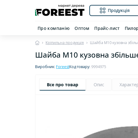
Продукція
Про компанію
Оптом
Прайс-лист
Пило
Кріпильна продукція
Шайба М10 кузовна збіль
Шайба М10 кузовна збільше
Виробник:
Foreest
Код товару:
9994975
Все про товар
Опис
Характе