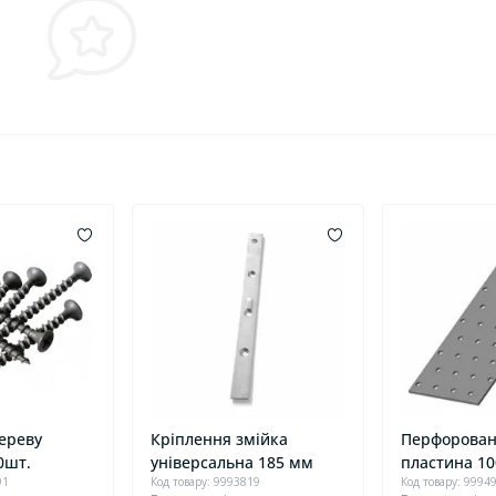
дереву
Кріплення змійка
Перфорован
0шт.
універсальна 185 мм
пластина 1
91
Код товару: 9993819
Код товару: 9994