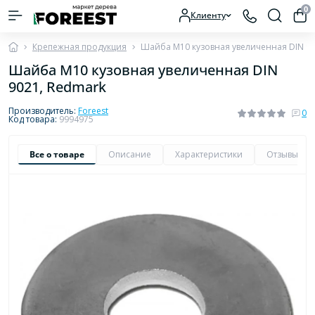
0
Клиенту
Крепежная продукция
Шайба М10 кузовная увеличенная DIN 90
Шайба М10 кузовная увеличенная DIN
9021, Redmark
Производитель:
Foreest
0
Код товара:
9994975
Все о товаре
Описание
Характеристики
Отзывы
0