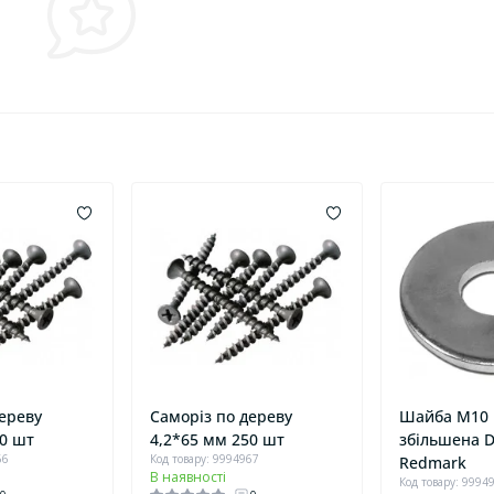
дереву
Саморіз по дереву
Шайба М10 
50 шт
4,2*65 мм 250 шт
збільшена D
66
Код товару: 9994967
Redmark
В наявності
Код товару: 9994