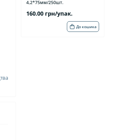
4,2*75мм/250шт.
160.00 грн/упак.
До кошика
цтва