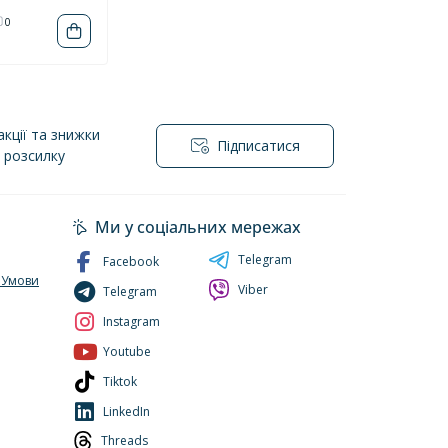
0
кції та знижки
Підписатися
l розсилку
йності
Ми у соціальних мережах
Telegram
Facebook
. Умови
Viber
Telegram
Instagram
Youtube
Tiktok
LinkedIn
Threads