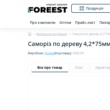
Продукція
Про компанію
Оптом
Прайс-лист
Пило
Кріпильна продукція
Саморіз по дереву 4,2*75
Саморіз по дереву 4,2*75м
Виробник:
Foreest
Код товару:
9992391
Все про товар
Опис
Характе