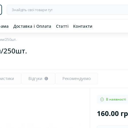
рама
Доставка і Оплата
Статті
Контакти
мм/250шт.
м/250шт.
ристики
Відгуки
Рекомендуємо
0
В наявності
160.00 г