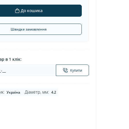
До кошика
Швидке замовлення
р в 1 клік:
Купити
ик:
Діаметр, мм:
Україна
4.2