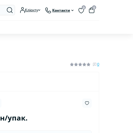
0
0
Клієнту
Контакти
0
рн/упак.