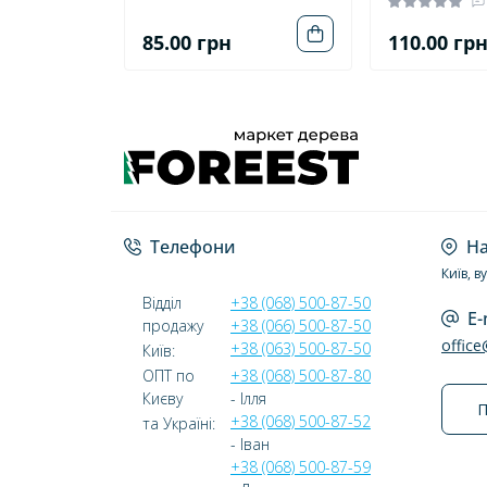
85.00 грн
110.00 гр
Телефони
На
Київ, в
Відділ
+38 (068) 500-87-50
E-
продажу
+38 (066) 500-87-50
offic
+38 (063) 500-87-50
Київ:
ОПТ по
+38 (068) 500-87-80
Києву
- Ілля
П
+38 (068) 500-87-52
та Україні:
- Іван
+38 (068) 500-87-59