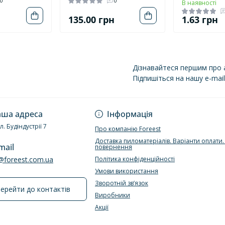
0
0
В наявності
н
135.00 грн
1.63 грн
Дізнавайтеся першим про а
Підпишіться на нашу e-mai
Політика конфіденці
ша адреса
Інформація
ул. Будіндустрії 7
Про компанію Foreest
Доставка пиломатеріалів. Варіанти оплати
mail
повернення
e@foreest.com.ua
Політика конфіденційності
Умови використання
Зворотній зв’язок
ерейти до контактів
Виробники
Акції