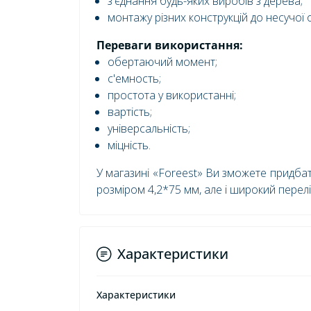
з'єднання будь-яких виробів з дерева;
монтажу різних конструкцій до несучої
Переваги використання:
обертаючий момент;
с'емность;
простота у використанні;
вартість;
універсальність;
міцність.
У магазині «Foreest» Ви зможете придбат
розміром 4,2*75 мм, але і широкий перелік
Характеристики
Характеристики