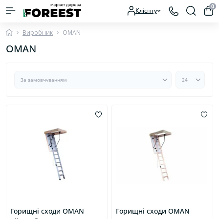
0
Клієнту
Виробник
OMAN
OMAN
Горищні сходи OMAN
Горищні сходи OMAN