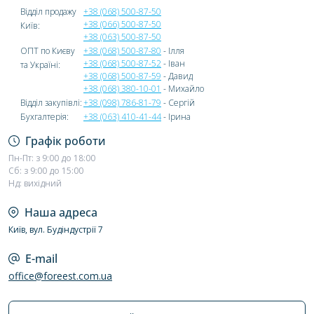
Відділ продажу
+38 (068) 500-87-50
+38 (066) 500-87-50
Київ:
+38 (063) 500-87-50
ОПТ по Києву
+38 (068) 500-87-80
- Ілля
+38 (068) 500-87-52
- Іван
та Україні:
+38 (068) 500-87-59
- Давид
+38 (068) 380-10-01
- Михайло
Відділ закупівлі:
+38 (098) 786-81-79
- Сергій
Бухгалтерія:
+38 (063) 410-41-44
- Ірина
Графік роботи
Пн-Пт: з 9:00 до 18:00
Сб: з 9:00 до 15:00
Нд: вихідний
Наша адреса
Київ, вул. Будіндустрії 7
E-mail
office@foreest.com.ua