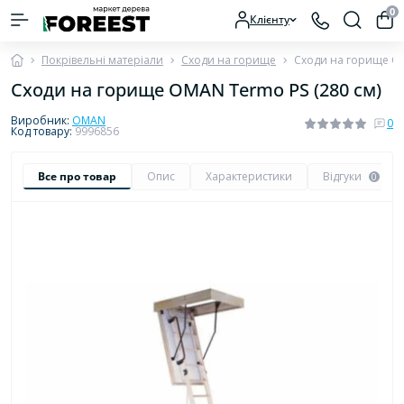
0
Клієнту
Покрівельні матеріали
Сходи на горище
Сходи на горище OM
Сходи на горище OMAN Termo PS (280 см)
Виробник:
OMAN
0
Код товару:
9996856
Все про товар
Опис
Характеристики
Відгуки
0