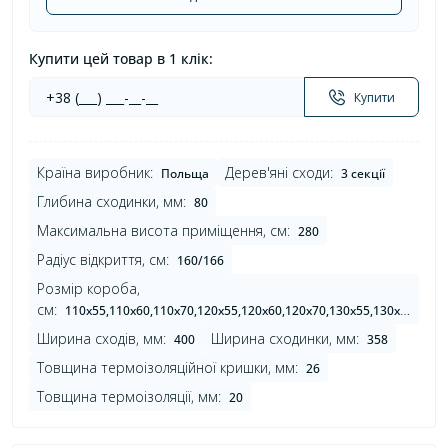
Купити цей товар в 1 клік:
Купити
Країна виробник:
Дерев'яні сходи:
Польща
3 секції
Глибина сходинки, мм:
80
Максимальна висота приміщення, см:
280
Радіус відкриття, см:
160/166
Розмір короба,
см:
110х55,110х60,110х70,120х55,120х60,120х70,130х55,130х60,130х70,140х55,140х60,140х70
Ширина сходів, мм:
Ширина сходинки, мм:
400
358
Товщина термоізоляційної кришки, мм:
26
Товщина термоізоляції, мм:
20