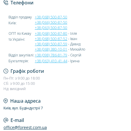
Телефони
Відділ продажу
+38 (068) 500-87-50
+38 (066) 500-87-50
Київ:
+38 (063) 500-87-50
ОПТ по Києву
+38 (068) 500-87-80
- Ілля
+38 (068) 500-87-52
- Іван
та Україні:
+38 (068) 500-87-59
- Давид
+38 (068) 380-10-01
- Михайло
Відділ закупівлі:
+38 (098) 786-81-79
- Сергій
Бухгалтерія:
+38 (063) 410-41-44
- Ірина
Графік роботи
Пн-Пт: з 9:00 до 18:00
Сб: з 9:00 до 15:00
Нд: вихідний
Наша адреса
Київ, вул. Будіндустрії 7
E-mail
office@foreest.com.ua