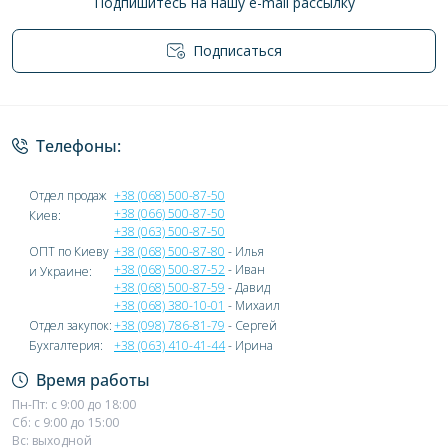
Подпишитесь на нашу e-mail рассылку
Подписаться
Политика конфиденциальности
Телефоны:
Отдел продаж
+38 (068) 500-87-50
+38 (066) 500-87-50
Киев:
+38 (063) 500-87-50
ОПТ по Киеву
+38 (068) 500-87-80
- Илья
+38 (068) 500-87-52
- Иван
и Украине:
+38 (068) 500-87-59
- Давид
+38 (068) 380-10-01
- Михаил
Отдел закупок:
+38 (098) 786-81-79
- Сергей
Бухгалтерия:
+38 (063) 410-41-44
- Ирина
Время работы
Пн-Пт: с 9:00 до 18:00
Сб: с 9:00 до 15:00
Вс: выходной