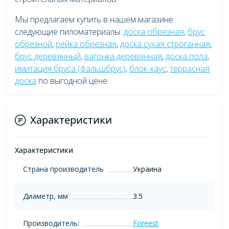
Мы предлагаем купить в нашем магазине
следующие пиломатериалы:
доска обрезная
,
брус
обрезной
,
рейка обрезная
,
доска сухая строганная
,
брус деревянный
,
вагонка деревянная
,
доска пола
,
имитация бруса (фальшбрус)
,
блок-хаус
,
террасная
доска
по выгодной цене.
Характеристики
Характеристики
Страна производитель
Украина
Диаметр, мм
3.5
Производитель:
Foreest